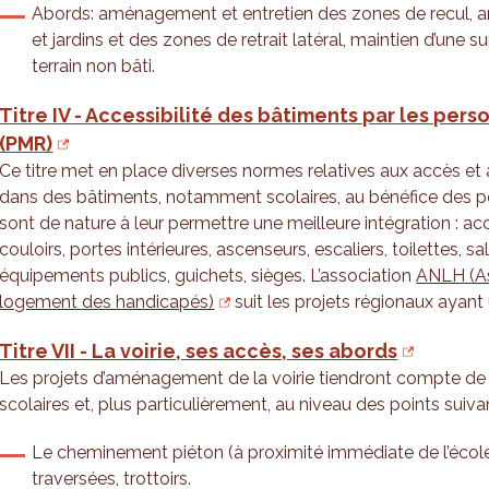
Abords: aménagement et entretien des zones de recul,
et jardins et des zones de retrait latéral, maintien d’une 
terrain non bâti.
Titre IV - Accessibilité des bâtiments par les pers
(PMR)
Ce titre met en place diverses normes relatives aux accès et
dans des bâtiments, notamment scolaires, au bénéfice des pe
sont de nature à leur permettre une meilleure intégration : acc
couloirs, portes intérieures, ascenseurs, escaliers, toilettes, s
équipements publics, guichets, sièges. L’association
ANLH (As
logement des handicapés)
suit les projets régionaux ayan
Titre VII - La voirie, ses accès, ses abords
Les projets d’aménagement de la voirie tiendront compte de 
scolaires et, plus particulièrement, au niveau des points suivan
Le cheminement piéton (à proximité immédiate de l’école)
traversées, trottoirs.