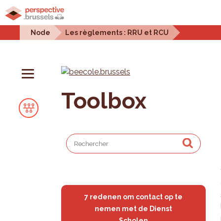
Home
Urban projects
Urban issues
Statistic
Node
Les règlements : RRU et RCU
Toolbox
7 redenen om contact op te
nemen met de Dienst
Scholen