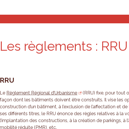
s and analyses
Planning tools
Who are we?
Les règle­ments : RR
RRU
Le
Règlement Régional d’Urbanisme
(RRU) fixe, pour tout ou
façon dont les bâtiments doivent être construits. Il vise les 
construction d’un bâtiment, à l’exclusion de l’affectation et de 
ses différents titres, le RRU énonce des règles relatives à la v
l’implantation des constructions, à la création de parkings, à 
mobilité réduite (PMR), etc.