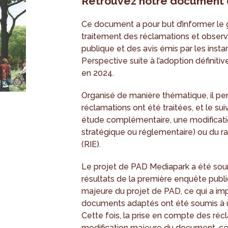
Retrouvez notre document 
Ce document a pour but d’informer le 
traitement des réclamations et observa
publique et des avis émis par les insta
Perspective suite à l’adoption définiti
en 2024.
Organisé de manière thématique, il pe
réclamations ont été traitées, et le sui
étude complémentaire, une modificatio
stratégique ou réglementaire) ou du r
(RIE).
Le projet de PAD Mediapark a été sou
résultats de la première enquête publi
majeure du projet de PAD, ce qui a imp
documents adaptés ont été soumis à 
Cette fois, la prise en compte des récl
modification majeure du document, ce 