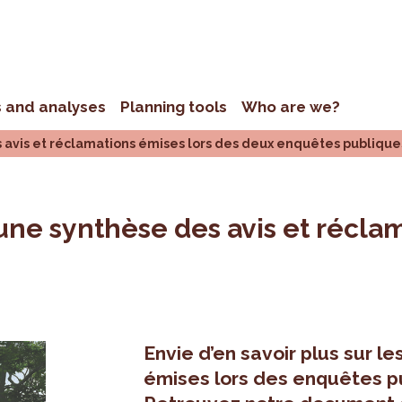
s and analyses
Planning tools
Who are we?
 avis et réclamations émises lors des deux enquêtes publique
une synthèse des avis et réclam
Envie d’en savoir plus sur l
émises lors des enquêtes p