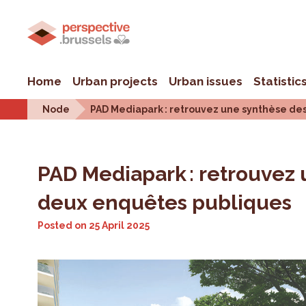
Home
Urban projects
Urban issues
Statistic
Node
PAD Mediapark : retrouvez une synthèse des
PAD Mediapark : retrouvez 
deux enquêtes publiques
Posted on
25 April 2025