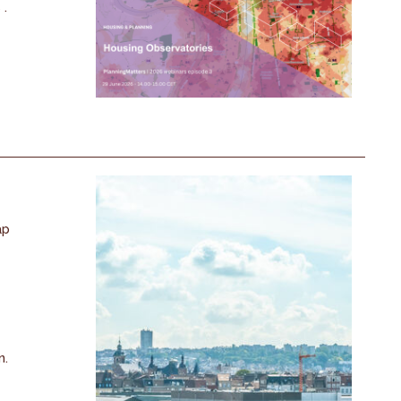
 .
ap
n.