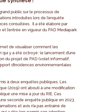
de synthèse !
grand public sur le processus de
tions introduites lors de l’enquête
nces consultées. Il a été élaboré par
ve et l’entrée en vigueur du PAD Mediapark
rmet de visualiser comment les
vi qui y a été octroyé : le lancement d’une
n du projet de PAD (volet informatif,
apport d’incidences environnementales
mis à deux enquêtes publiques. Les
que (2019) ont abouti à une modification
liqué une mise à jour du RIE. Ces
une seconde enquête publique en 2023.
amations et avis n’a pas entrainé de
qui a dès lors permis son adoption