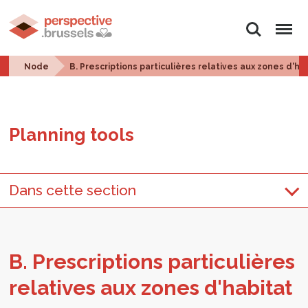
Search
Menu
Node
B. Prescriptions particulières relatives aux zones d'ha
Plan­ning tools
Dans cette section
B. Pre­scrip­tions par­ti­c­ulières
rel­a­tives aux zones d'habi­tat