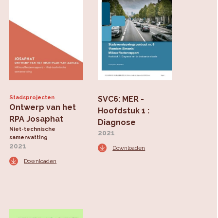
Stadsprojecten
SVC6: MER -
Ontwerp van het
Hoofdstuk 1 :
RPA Josaphat
Diagnose
Niet-technische
2021
samenvatting
ort
2021
Downloaden
Downloaden