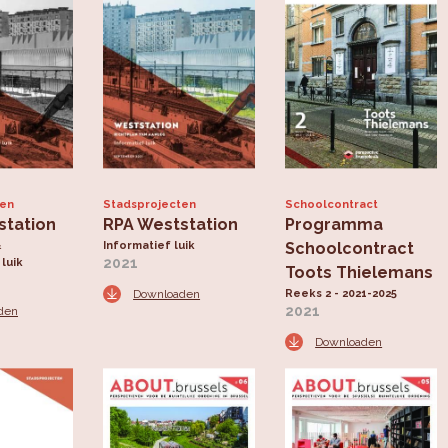
ten
Stadsprojecten
Schoolcontract
station
RPA Weststation
Programma
&
Informatief luik
Schoolcontract
2021
luik
Toots Thielemans
Downloaden
Reeks 2 - 2021-2025
2021
den
Downloaden