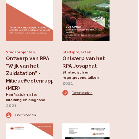
Stadsprojecten
Stadsprojecten
Ontwerp van RPA
Ontwerp van het
“Wijk van het
RPA Josaphat
Zuidstation” -
Strategisch en
regelgevend luiken
Milieueffectenrapport
2021
(MER)
Downloaden
Hoofdstuk 1 et 2:
Inleiding en diagnose
2021
Downloaden