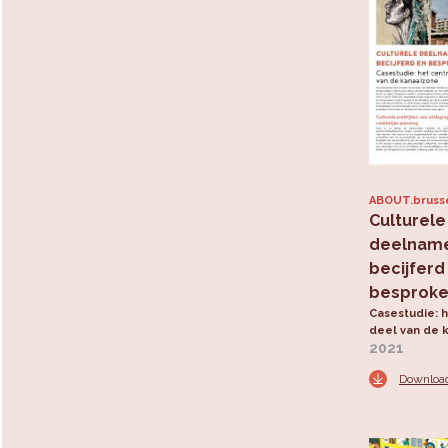
ABOUT.bruss
Culturele
deelnam
becijferd
besprok
Casestudie: 
deel van de 
2021
Downloa