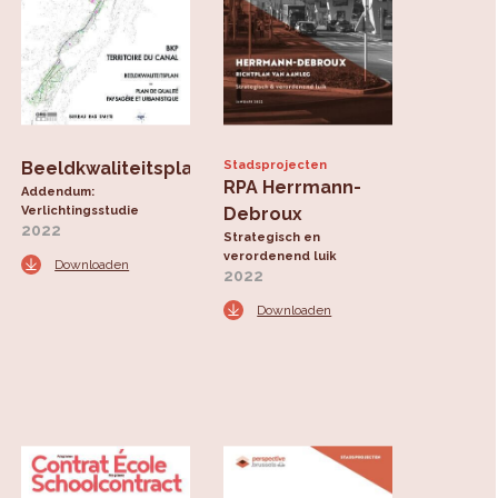
Beeldkwaliteitsplan
Stadsprojecten
RPA Herrmann-
Addendum:
Verlichtingsstudie
Debroux
2022
Strategisch en
verordenend luik
Downloaden
2022
Downloaden