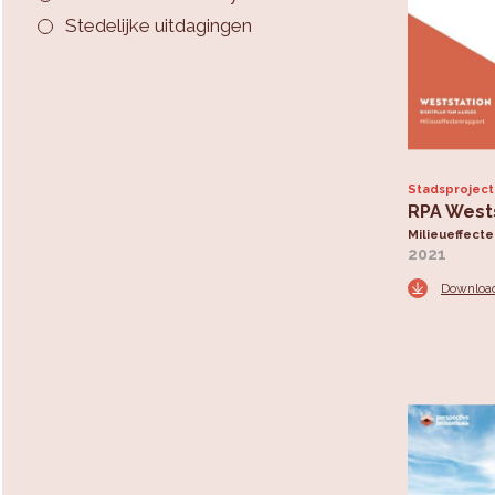
Stedelijke uitdagingen
Stadsprojec
RPA West
Milieueffect
2021
Downloa