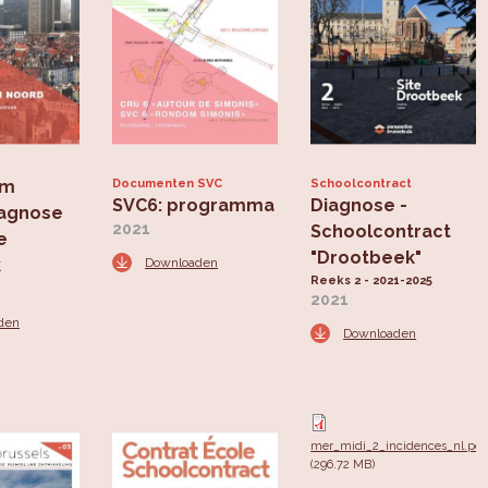
um
Documenten SVC
Schoolcontract
SVC6: programma
Diagnose -
iagnose
2021
Schoolcontract
e
"Drootbeek"
k
Downloaden
Reeks 2 - 2021-2025
2021
den
Downloaden
mer_midi_2_incidences_nl.pdf
(296.72 MB)