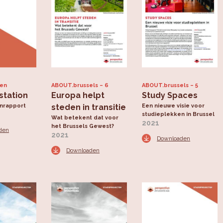
ten
ABOUT.brussels
6
ABOUT.brussels
5
station
Europa helpt
Study Spaces
enrapport
steden in transitie
Een nieuwe visie voor
studieplekken in Brussel
Wat betekent dat voor
2021
het Brussels Gewest?
den
2021
Downloaden
Downloaden