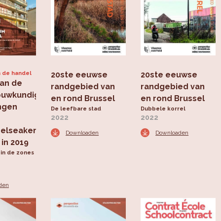
n de handel
20ste eeuwse
20ste eeuwse
van de
randgebied van
randgebied van
ouwkundige
en rond Brussel
en rond Brussel
ngen
De leefbare stad
Dubbele korrel
2022
2022
delseaken
Downloaden
Downloaden
 in 2019
 in de zones
den