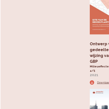
Ontwerp 
gedeeltel
wijzing v
GBP
Milieueffect
4/5
2021
Downloa