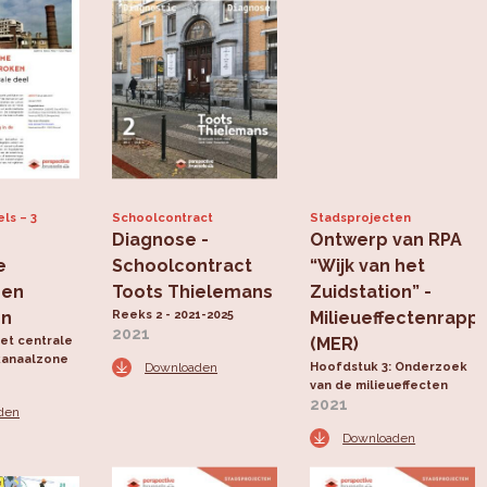
els
3
Schoolcontract
Stadsprojecten
Diagnose -
Ontwerp van RPA
e
Schoolcontract
“Wijk van het
 en
Toots Thielemans
Zuidstation” -
en
Reeks 2 - 2021-2025
Milieueffectenrapp
2021
het centrale
(MER)
kanaalzone
Downloaden
Hoofdstuk 3: Onderzoek
van de milieueffecten
2021
den
Downloaden