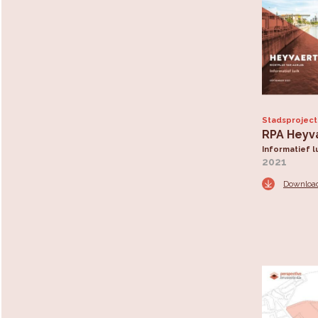
Stadsprojec
RPA Heyv
Informatief l
2021
Downloa