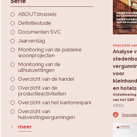
Serie
ABOUT.brussels
Definitiestudie
Documenten SVC
Jaarverslag
Overzicht va
Monitoring van de publieke
Analyse 
woonprojecten
stedenb
Monitoring van de
vergunni
uithuiszettingen
voor
Overzicht van de handel
kleinhan
Overzicht van de
en hotels
productieactiviteiten
Ontwikkeling
van het GBP
Overzicht van het kantorenpark
2022
Overzicht van
Downloa
huisvestingsergunningen
meer