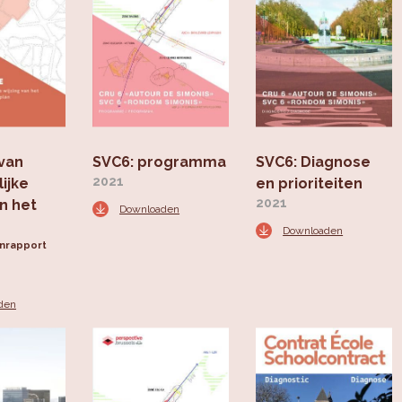
van
SVC6: programma
SVC6: Diagnose
2021
ijke
en prioriteiten
2021
an het
Downloaden
Downloaden
enrapport
den