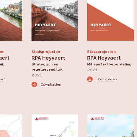
ten
Stadsprojecten
Stadsprojecten
aert
RPA Heyvaert
RPA Heyvaert
uik
Strategisch en
Milieueffectbeoordeling
2021
regelgevend luik
2021
den
Downloaden
Downloaden