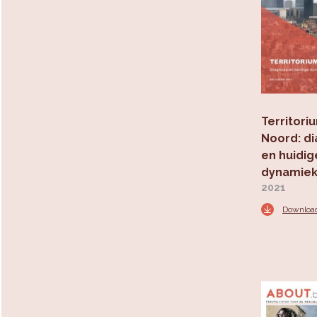
Territori
Noord: d
en huidig
dynamie
2021
Downloa