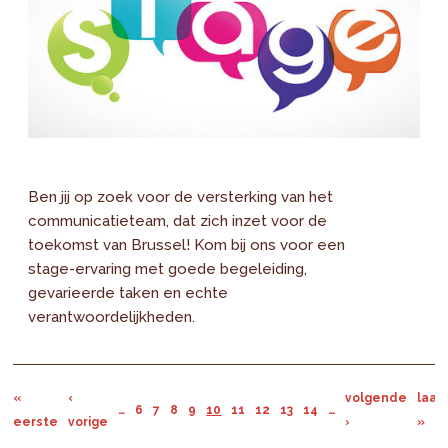
Ben jij op zoek voor de versterking van het
communicatieteam, dat zich inzet voor de
toekomst van Brussel! Kom bij ons voor een
stage-ervaring met goede begeleiding,
gevarieerde taken en echte
verantwoordelijkheden.
«
‹
volgende
laat
…
6
7
8
9
10
11
12
13
14
…
eerste
vorige
›
»