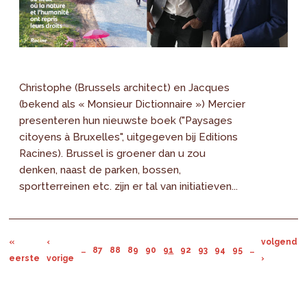
Christophe (Brussels architect) en Jacques
(bekend als « Monsieur Dictionnaire ») Mercier
presenteren hun nieuwste boek ("Paysages
citoyens à Bruxelles", uitgegeven bij Editions
Racines). Brussel is groener dan u zou
denken, naast de parken, bossen,
sportterreinen etc. zijn er tal van initiatieven...
«
‹
volgende
…
87
88
89
90
91
92
93
94
95
…
eerste
vorige
›