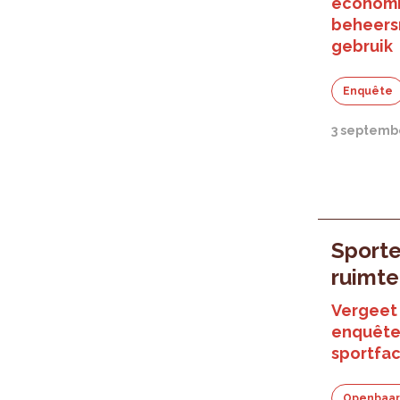
economi
beheersm
gebruik
Enquête
3 septemb
Sporte
ruimte
Vergeet 
enquête 
sportfac
Openbaar