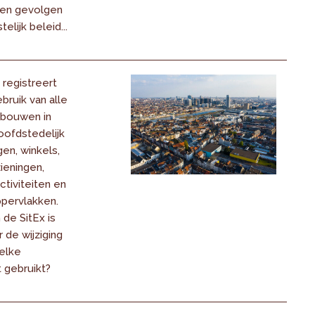
 en gevolgen
lijk beleid...
 registreert
ebruik van alle
ebouwen in
oofdstedelijk
en, winkels,
ieningen,
tiviteiten en
pervlakken.
de SitEx is
 de wijziging
elke
 gebruikt?