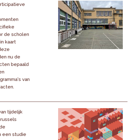
rticipatieve
omenten
ifieke
or de scholen
in kaart
deze
den nu de
jecten bepaald
en
ogramma's van
acten.
n tijdelijk
Brussels
 de
n een studie