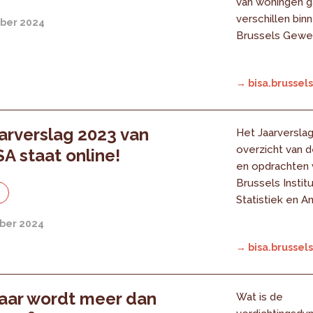
van woningen ga
verschillen bin
ber 2024
Brussels Gewes
→ bisa.brussels
arverslag 2023 van
Het Jaarversla
overzicht van d
SA staat online!
en opdrachten 
Brussels Instit
e
Statistiek en An
ber 2024
→ bisa.brussels
jaar wordt meer dan
Wat is de