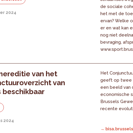
de sociale cohe
er 2024
het met de toe
ervan? Welke ob
er en wat kan e
nog niet deeln
bevraging, afsp
www.sport.brus
ereditie van het
Het Conjunctuu
geeft op twee 
ctuuroverzicht van
een beeld van 
s beschikbaar
economische sit
Brussels Gewe
e
recente evolut
us 2024
→ bisa.brussels