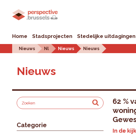
Home
Stadsprojecten
Stedelijke uitdagingen
Nieuws
Nl
Nieuws
Nieuws
Nieuws
62 % v
woning
Gewest
Categorie
In de kij