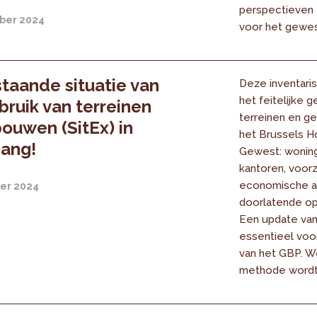
perspectieven
ber 2024
voor het geweste
taande situatie van
Deze inventaris
het feitelijke g
bruik van terreinen
terreinen en g
ouwen (SitEx) in
het Brussels H
gang!
Gewest: woning
kantoren, voorz
economische ac
er 2024
doorlatende op
Een update van 
essentieel voor
van het GBP. W
methode wordt