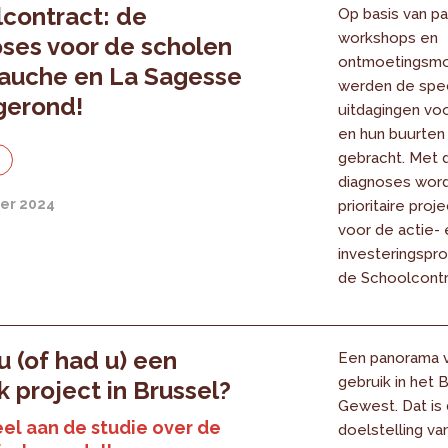
contract: de
Op basis van pa
workshops en
ses voor de scholen
ontmoetingsm
auche en La Sagesse
werden de spec
fgerond!
uitdagingen vo
en hun buurten 
gebracht. Met 
e
diagnoses wor
er 2024
prioritaire pro
voor de actie- 
investeringspr
de Schoolcontr
u (of had u) een
Een panorama va
gebruik in het 
jk project in Brussel?
Gewest. Dat is
el aan de studie over de
doelstelling va