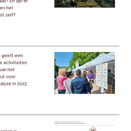
at? En zijn er
nen het
t zelf?
g geeft een
e activiteiten
van het
uut voor
alyse in 2023.