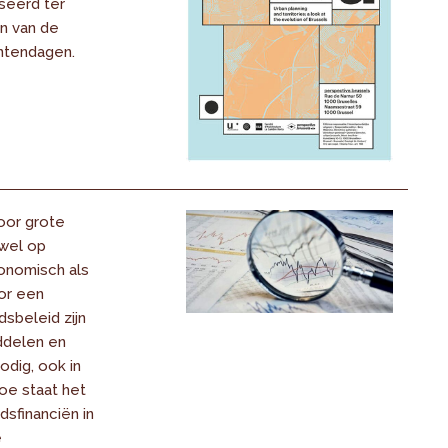
seerd ter
n van de
tendagen.
oor grote
owel op
onomisch als
oor een
sbeleid zijn
ddelen en
dig, ook in
oe staat het
sfinanciën in
e