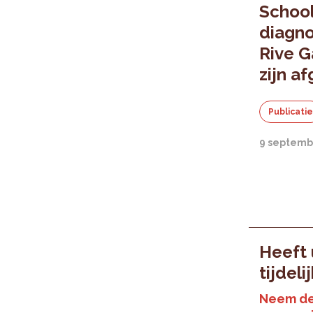
School
diagno
Rive G
zijn a
Publicati
9 septemb
Heeft 
tijdeli
Neem de