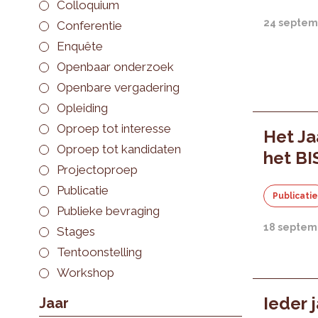
Colloquium
24 septem
Conferentie
Enquête
Openbaar onderzoek
Openbare vergadering
Opleiding
Oproep tot interesse
Het Ja
Oproep tot kandidaten
het BI
Projectoproep
Publicatie
Publicati
Publieke bevraging
18 septem
Stages
Tentoonstelling
Workshop
Ieder 
Jaar