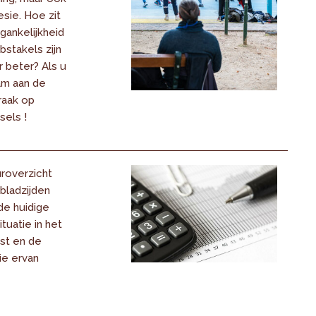
sie. Hoe zit
gankelijkheid
stakels zijn
r beter? Als u
am aan de
raak op
sels !
roverzicht
bladzijden
de huidige
uatie in het
st en de
ie ervan