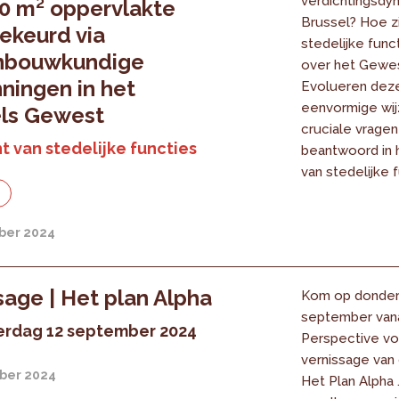
verdichtingsdyn
0 m² oppervlakte
Brussel? Hoe zi
ekeurd via
stedelijke func
nbouwkundige
over het Gewe
ningen in het
Evolueren deze
eenvormige wi
els Gewest
cruciale vrage
t van stedelijke functies
beantwoord in 
van stedelijke 
e
ber 2024
sage | Het plan Alpha
Kom op donder
september vana
rdag 12 september 2024
Perspective vo
vernissage van 
ber 2024
Het Plan Alpha