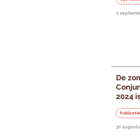
2 septemb
De zom
Conjun
2024 i
Publicati
30 august