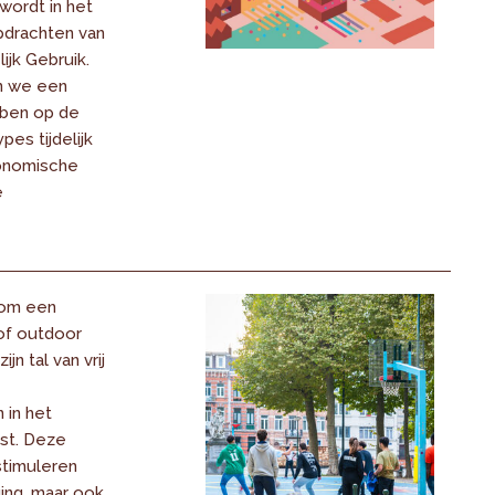
wordt in het
pdrachten van
ijk Gebruik.
n we een
bben op de
pes tijdelijk
onomische
e
 om een
of outdoor
ijn tal van vrij
n in het
st. Deze
stimuleren
ng, maar ook