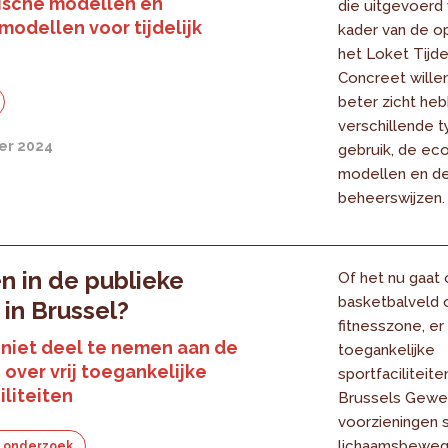
sche modellen en
die uitgevoerd 
odellen voor tijdelijk
kader van de o
het Loket Tijdel
Concreet wille
beter zicht he
verschillende ty
er 2024
gebruik, de ec
modellen en d
beheerswijzen.
n in de publieke
Of het nu gaat
basketbalveld 
 in Brussel?
fitnesszone, er z
niet deel te nemen aan de
toegankelijke
over vrij toegankelijke
sportfaciliteite
iliteiten
Brussels Gewe
voorzieningen 
lichaamsbewegi
 onderzoek