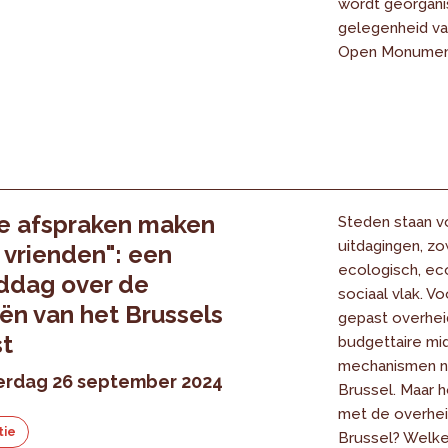
wordt georgani
gelegenheid va
Open Monumen
e afspraken maken
Steden staan v
uitdagingen, z
vrienden": een
ecologisch, ec
ddag over de
sociaal vlak. V
iën van het Brussels
gepast overheid
t
budgettaire mi
mechanismen no
rdag 26 september 2024
Brussel. Maar h
met de overheid
tie
Brussel? Welk