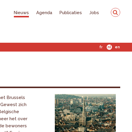
Nieuws
Agenda
Publicaties
Jobs
fr
nl
en
et Brussels
 Gewest zich
Belgische
eer het over
n de bewoners