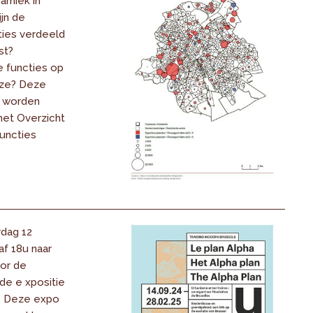
amiek in
jn de
ties verdeeld
st?
 functies op
jze? Deze
n worden
het Overzicht
functies
dag 12
f 18u naar
or de
de e xpositie
 . Deze expo