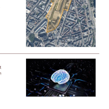
,
t
n