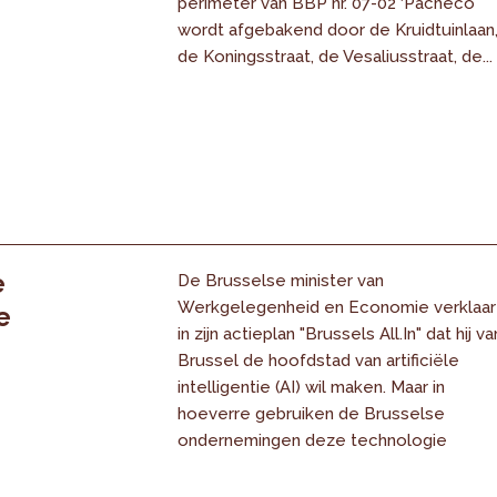
perimeter van BBP nr. 07-02 ‘Pacheco’
wordt afgebakend door de Kruidtuinlaan
de Koningsstraat, de Vesaliusstraat, de...
e
De Brusselse minister van
Werkgelegenheid en Economie verklaar
e
in zijn actieplan "Brussels All.In" dat hij va
Brussel de hoofdstad van artificiële
intelligentie (AI) wil maken. Maar in
hoeverre gebruiken de Brusselse
ondernemingen deze technologie