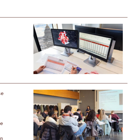
se
de
in