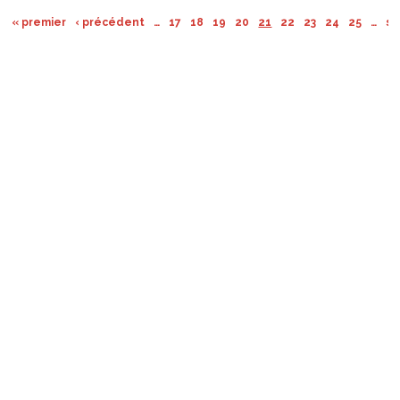
« premier
‹ précédent
…
17
18
19
20
21
22
23
24
25
…
su