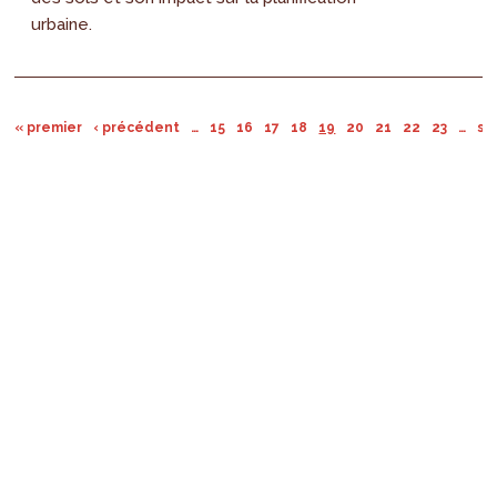
urbaine.
« premier
‹ précédent
…
15
16
17
18
19
20
21
22
23
…
su