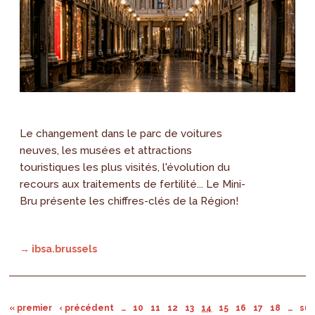
Le changement dans le parc de voitures
neuves, les musées et attractions
touristiques les plus visités, l'évolution du
recours aux traitements de fertilité... Le Mini-
Bru présente les chiffres-clés de la Région!
→ ibsa.brussels
« premier
‹ précédent
…
10
11
12
13
14
15
16
17
18
…
sui