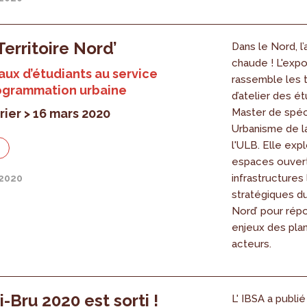
Territoire Nord’
Dans le Nord, l’
chaude ! L'expo
aux d’étudiants au service
rassemble les 
rogrammation urbaine
d’atelier des é
rier > 16 mars 2020
Master de spéci
Urbanisme de la
l'ULB. Elle exp
n
espaces ouvert
infrastructures 
 2020
stratégiques du 
Nord’ pour rép
enjeux des pla
acteurs.
i-Bru 2020 est sorti !
L' IBSA a publié