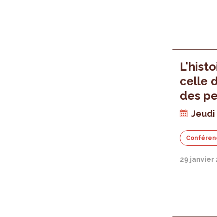
L'hist
celle 
des p
Jeudi 
Conféren
29 janvier