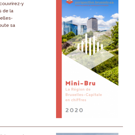
couvrirez-y
s de la
elles-
oute sa