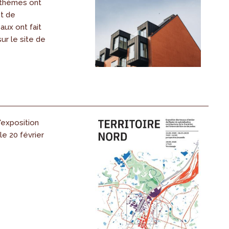
s thèmes ont
et de
ux ont fait
sur le site de
'exposition
le 20 février