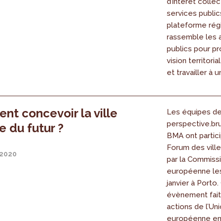
d’intérêt collec
services public
plateforme rég
rassemble les 
publics pour p
vision territori
et travailler à un
t concevoir la ville
Les équipes d
perspective.bru
e du futur ?
BMA ont partic
Forum des ville
 2020
par la Commiss
européenne les
janvier à Porto.
évènement fait 
actions de l’Un
européenne en