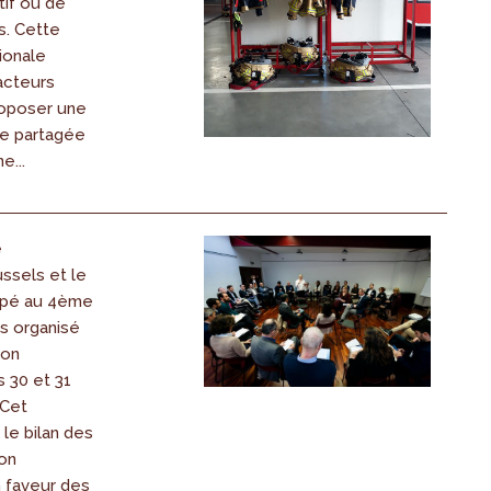
tif ou de
s. Cette
ionale
acteurs
roposer une
ale partagée
e...
e
ssels et le
ipé au 4ème
s organisé
ion
 30 et 31
 Cet
le bilan des
ion
 faveur des