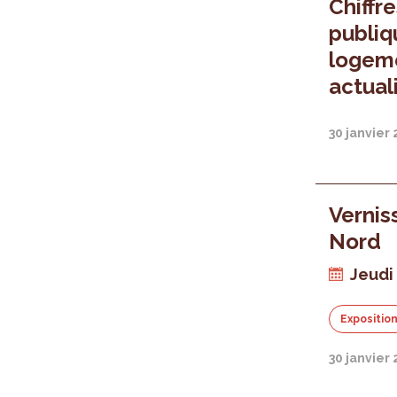
Chiffr
publiq
logem
actual
30 janvier
Vernis
Nord
Jeudi 
Expositio
30 janvier