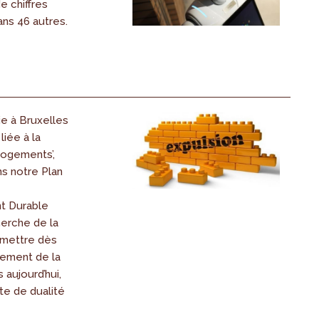
e chiffres
ans 46 autres.
ie à Bruxelles
liée à la
logements’,
ns notre Plan
 Durable
herche de la
rmettre dès
sement de la
 aujourd’hui,
te de dualité