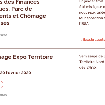
es des Finances
En janvier, troi
été mis à jour 
ues, Parc de
nouveaux tablea
ents et Chômage
leur apparition 
isés
l’IBSA.
 2020
→ ibsa.brussels
sage Expo Territoire
Vernissage de l
Territoire Nord 
dès 17h30.
20 février 2020
n
 2020