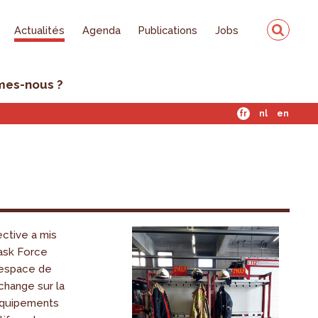
Actualités
Agenda
Publications
Jobs
mes-nous ?
fr
nl
en
ctive a mis
ask Force
 espace de
échange sur la
équipements