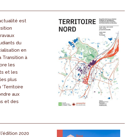
actualité est
sition
travaux
tudiants du
alisation en
 Transition à
lore les
s et les
les plus
‘Territoire
ondre aux
ns et des
 l'édition 2020