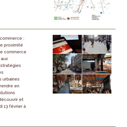
t commerce :
de proximité
! Le commerce
r aux
 stratégies
es
 urbaines
prendre en
lutions
découvrir et
i 13 février à