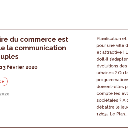
oire du commerce est
Planification e
pour une ville 
de la communication
et attractive 
euples
doit-il s’adapte
évolutions des
13 février 2020
urbaines ? Ou l
programmations
ce
doivent-elles 
compte les évo
 2020
sociétales ? A 
débattre le jeud
12h15. Le Plan...