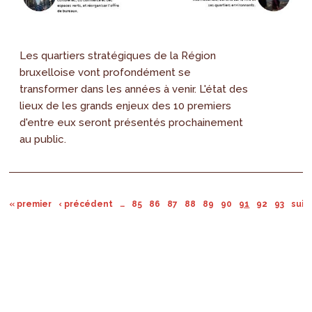
Les quartiers stratégiques de la Région
bruxelloise vont profondément se
transformer dans les années à venir. L'état des
lieux de les grands enjeux des 10 premiers
d'entre eux seront présentés prochainement
au public.
« premier
‹ précédent
…
85
86
87
88
89
90
91
92
93
suiv