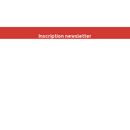
Inscription newsletter
Nos autres sites
IBSA
participation.brussels
Monitoring des Quartiers
CRD
Accrochage scolaire