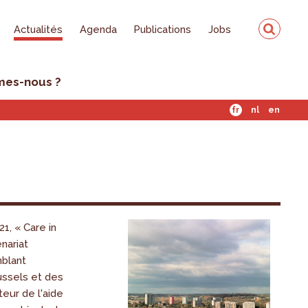
Actualités
Agenda
Publications
Jobs
mes-nous ?
fr
nl
en
1, « Care in
enariat
mblant
ussels et des
eur de l'aide