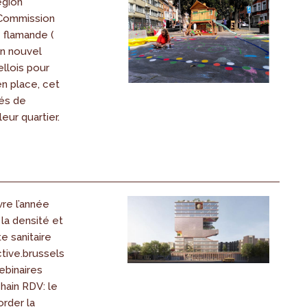
égion
 Commission
flamande (
un nouvel
llois pour
en place, cet
tés de
eur quartier.
vre l’année
la densité et
e sanitaire
tive.brussels
ebinaires
hain RDV: le
order la