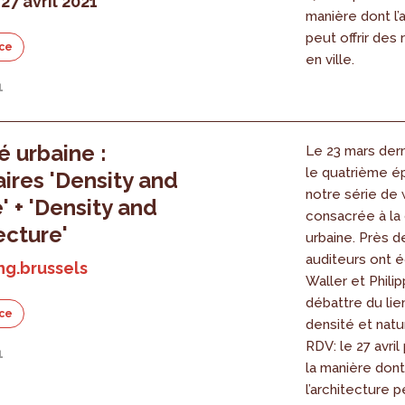
27 avril 2021
manière dont l’
peut offrir des 
ce
en ville.
1
é urbaine :
Le 23 mars dern
le quatrième é
ires 'Density and
notre série de 
' + 'Density and
consacrée à la
ecture'
urbaine. Près d
auditeurs ont 
ng.brussels
Waller et Phili
débattre du lie
ce
densité et natu
RDV: le 27 avri
1
la manière dont
l’architecture p