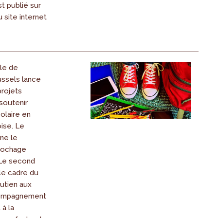
t publié sur
 site internet
le de
ussels lance
projets
soutenir
olaire en
ise. Le
ne le
crochage
 Le second
le cadre du
outien aux
ccompagnement
 à la