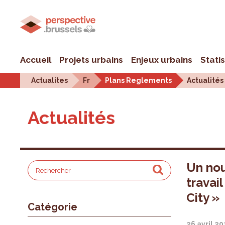
Accueil
Projets urbains
Enjeux urbains
Stati
Actualites
Fr
Plans Reglements
Actualités
Actualités
Un no
travail
City »
Catégorie
26 avril 2