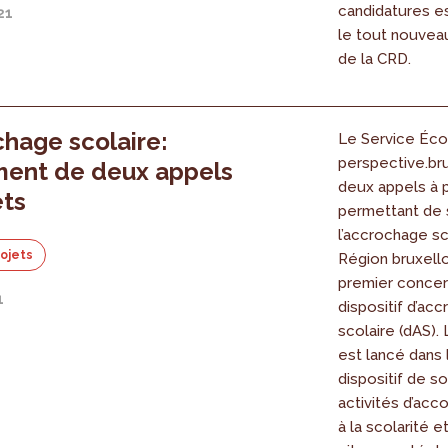
candidatures es
21
le tout nouveau
de la CRD.
hage scolaire:
Le Service Éco
perspective.br
ment de deux appels
deux appels à 
ets
permettant de 
l’accrochage sc
rojets
Région bruxello
premier concer
1
dispositif d’ac
scolaire (dAS).
est lancé dans 
dispositif de s
activités d’a
à la scolarité et