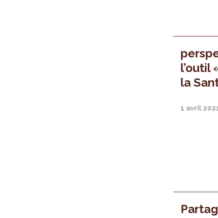
perspe
l’outi
la San
1 avril 202
Partag