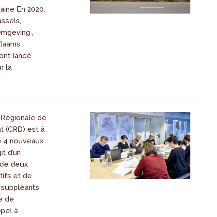
taine En 2020,
ssels,
mgeving ,
laams
nt lancé
r la
 Régionale de
 (CRD) est à
e 4 nouveaux
it d’un
de deux
ifs et de
suppléants
e de
ppel à