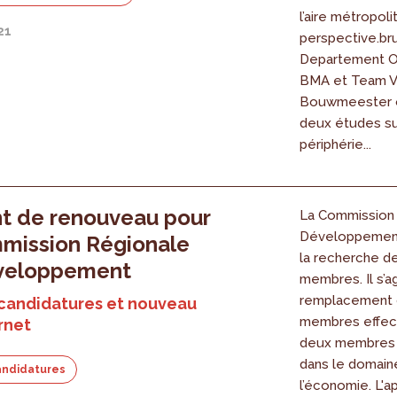
l’aire métropoli
21
perspective.bru
Departement O
BMA et Team V
Bouwmeester o
deux études su
périphérie...
t de renouveau pour
La Commission
Développement
mission Régionale
la recherche d
veloppement
membres. Il s’ag
remplacement 
 candidatures et nouveau
membres effect
ernet
deux membres 
dans le domain
andidatures
l’économie. L'a