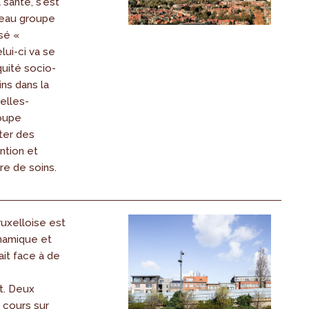
 santé, s'est
veau groupe
isé «
elui-ci va se
quité socio-
ins dans la
elles-
roupe
ter des
ntion et
fre de soins.
ruxelloise est
ynamique et
it face à de
. Deux
 cours sur