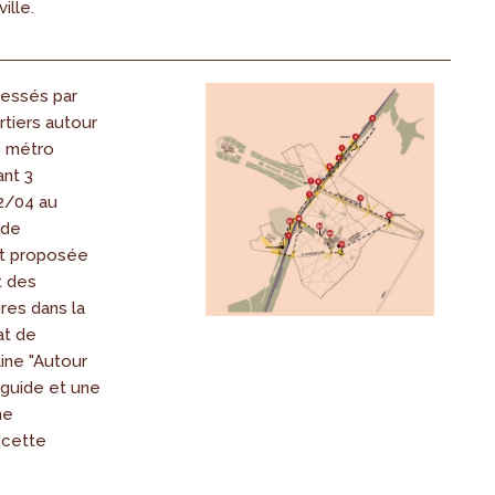
ille.
ressés par
rtiers autour
e métro
ant 3
2/04 au
ade
st proposée
t des
res dans la
at de
ine "Autour
 guide et une
ne
cette