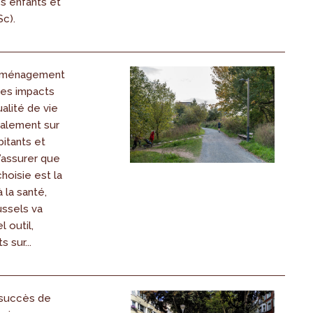
s enfants et
c).
l’aménagement
 des impacts
ualité de vie
galement sur
bitants et
’assurer que
choisie est la
 la santé,
ussels va
 outil,
 sur...
 succès de