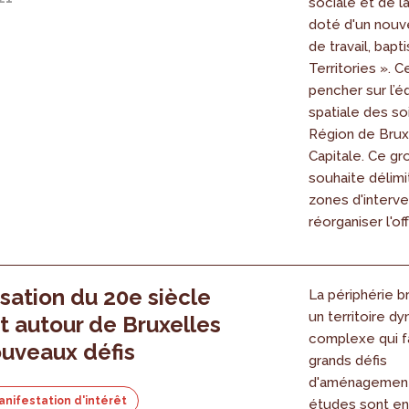
sociale et de la
doté d'un nou
de travail, bapt
Territories ». C
pencher sur l’é
spatiale des so
Région de Brux
Capitale. Ce g
souhaite délimi
zones d'interve
réorganiser l'of
sation du 20e siècle
La périphérie b
un territoire d
t autour de Bruxelles
complexe qui fa
ouveaux défis
grands défis
d'aménagement
anifestation d'intérêt
études sont en