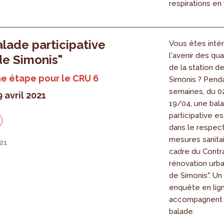
respirations en v
lade participative
Vous êtes inté
l'avenir des qua
de Simonis"
de la station d
e étape pour le CRU 6
Simonis ? Pend
semaines, du 0
9 avril 2021
19/04, une bal
participative e
dans le respec
mesures sanitai
21
cadre du Contr
rénovation urba
de Simonis". Un
enquête en lig
accompagnent 
balade.