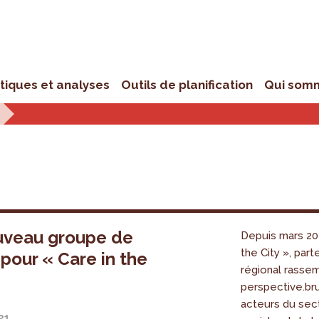
stiques et analyses
Outils de planification
Qui som
uveau groupe de
Depuis mars 202
the City », part
 pour « Care in the
régional rasse
perspective.br
acteurs du sect
021