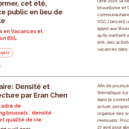
l'été 2020, la R
ormer, cet été,
bruxelloise et
ce public en lieu de
communautaire 
te
VGC ) lancent 
appel aux Bruxe
s en Vacances et
qu'ils mettent 
ion BXL
été, des activi
vacances dans l
rojets
1
ire: Densité et
Afin de poursui
thématique sur 
ecture par Eran Chen
dans le context
cadre de
actuel, perspec
ng.brussels : densité
organise des w
et qualité de vie
mensuels. Proc
27 avril pour ab