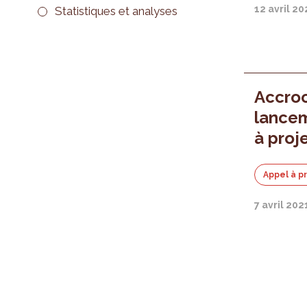
12 avril 20
Statistiques et analyses
Accroc
lance
à proj
Appel à p
7 avril 202