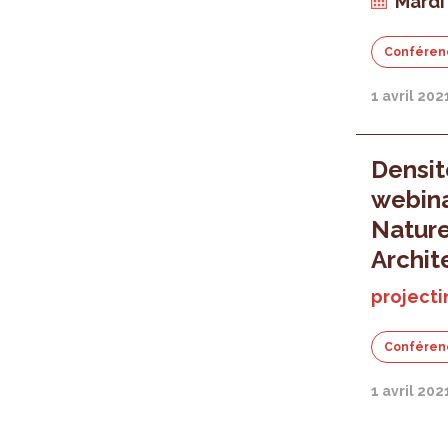
Mardi 
Conféren
1 avril 202
Densit
webina
Nature
Archit
projecti
Conféren
1 avril 202