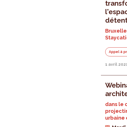
transf
l'espa
déten
Bruxelle
Staycat
Appel à p
1 avril 202
Webina
archit
dans le 
projecti
urbaine 