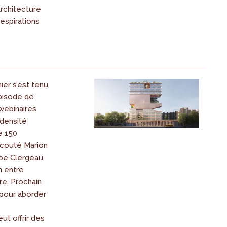
architecture
respirations
ier s’est tenu
pisode de
webinaires
 densité
e 150
écouté Marion
ppe Clergeau
n entre
re. Prochain
l pour aborder
eut offrir des