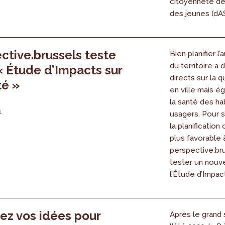
citoyenneté de
des jeunes (dAS
ctive.brussels teste
Bien planifier 
du territoire a
l « Étude d’Impacts sur
directs sur la q
té »
en ville mais é
la santé des ha
1
usagers. Pour s
la planification 
plus favorable à
perspective.br
tester un nouvel
l’Étude d’Impacts
ez vos idées pour
Après le grand