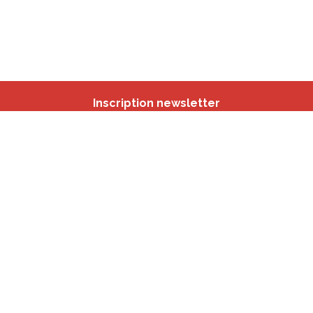
Inscription newsletter
Nos autres sites
IBSA
participation.brussels
Monitoring des Quartiers
CRD