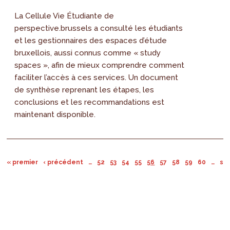
La Cellule Vie Étudiante de
perspective.brussels a consulté les étudiants
et les gestionnaires des espaces d’étude
bruxellois, aussi connus comme « study
spaces », afin de mieux comprendre comment
faciliter l’accès à ces services. Un document
de synthèse reprenant les étapes, les
conclusions et les recommandations est
maintenant disponible.
« premier
‹ précédent
…
52
53
54
55
56
57
58
59
60
…
sui