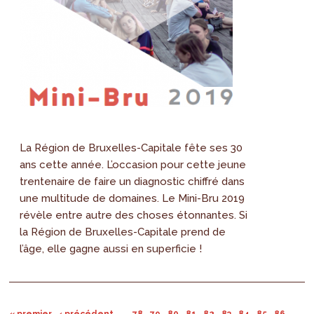
La Région de Bruxelles-Capitale fête ses 30
ans cette année. L’occasion pour cette jeune
trentenaire de faire un diagnostic chiffré dans
une multitude de domaines. Le Mini-Bru 2019
révèle entre autre des choses étonnantes. Si
la Région de Bruxelles-Capitale prend de
l’âge, elle gagne aussi en superficie !
« premier
‹ précédent
…
78
79
80
81
82
83
84
85
86
…
su