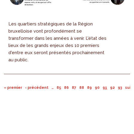
Les quartiers stratégiques de la Région
bruxelloise vont profondément se
transformer dans les années à venir. L'état des
lieux de les grands enjeux des 10 premiers
d'entre eux seront présentés prochainement
au public.
« premier
‹ précédent
…
85
86
87
88
89
90
91
92
93
suiv