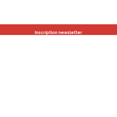
Inscription newsletter
Nos autres sites
IBSA
participation.brussels
Monitoring des Quartiers
CRD
Accrochage scolaire