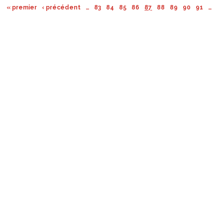
« premier
‹ précédent
…
83
84
85
86
87
88
89
90
91
…
su