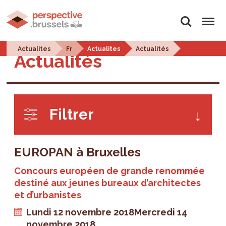
Rechercher
Menu
Actualites
Fr
Actualites
Actualités
Actualités
Filtrer
EUROPAN à Bruxelles
Concours européen de grande renommée
destiné aux jeunes bureaux d’architectes
et d’urbanistes
Lundi 12 novembre 2018
Mercredi 14
novembre 2018