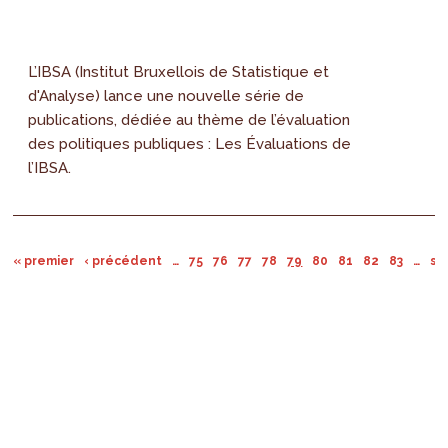
L’IBSA (Institut Bruxellois de Statistique et
d'Analyse) lance une nouvelle série de
publications, dédiée au thème de l’évaluation
des politiques publiques : Les Évaluations de
l’IBSA.
« premier
‹ précédent
…
75
76
77
78
79
80
81
82
83
…
su