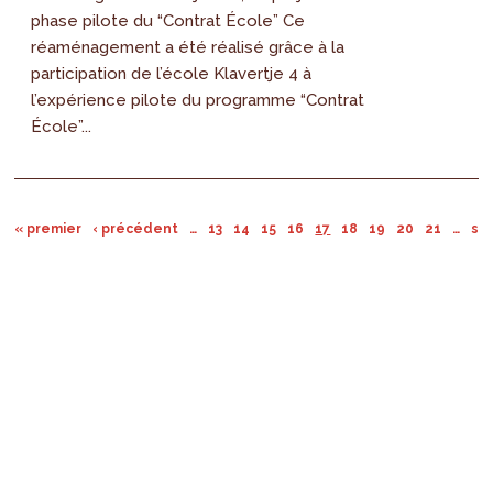
phase pilote du “Contrat École” Ce
réaménagement a été réalisé grâce à la
participation de l’école Klavertje 4 à
l’expérience pilote du programme “Contrat
École”...
« premier
‹ précédent
…
13
14
15
16
17
18
19
20
21
…
sui