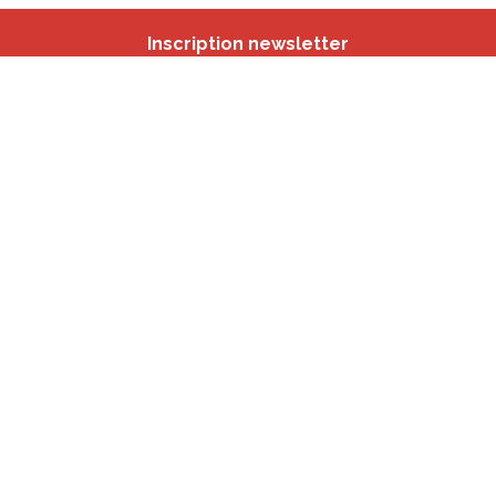
Inscription newsletter
Nos autres sites
IBSA
participation.brussels
Monitoring des Quartiers
CRD
Accrochage scolaire
sport.brussels
studyspaces.brussels
BMA