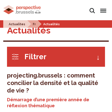
Search
Menu
Actualites
Fr
Actualités
Actualités
Filtrer
projecting.brussels : comment
concilier la densité et la qualité
de vie ?
Démarrage d’une première année de
réflexion thématique