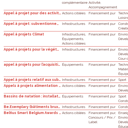
complémentaire
Activité,
Accompagnement
Appel à projet pour des activités scolaire d'éducation aux médias - année scolaire 2021-2022
Actions ciblées
Financement pur
Techn
Loisir
Appel à projet: subventionnement de bâtiments scolaires pour la création de nouvelle places dans l'enseignement obligatoire en Fédération Wallonie-Bruxelles
Infrastructures
Financement pur
Const
Créati
Appel à projets Climat
Infrastructures,
Financement pur
Envir
Équipements,
Dével
Actions ciblées
Appel à projets pour la végétalisation des cours d’écoles en Région bruxelloise
Infrastructures
Financement pur
Envir
Dével
Cour d
appel à projets pour l’acquisition de matériel dans le cadre de la Stratégie numérique de l’Enseignement de Promotion sociale (Plan de relance européen)
Équipements
Financement pur
Techn
Matér
Équi
Appel à projets relatif aux subventions pour des investissements en matière d'infrastructures sportives communales - Triennat 2021-2023 Les Infrastructures sportives communales - PTIS
Infrastructures
Financement pur
Sport
Appels à projets alimentation saine et durable
Actions ciblées
Financement pur
Envir
Dével
Bassins de natation : installation de systèmes de traitement de l’eau permettant de réduire les concentrations en chlore combiné
Équipements
Financement pur
Sport
Const
Be.Exemplary (bâtiments bruxellois exemplaires)
Infrastructures
Financement pur
Const
Belfius Smart Belgium Awards (défis sociétaux)
Actions ciblées
Financement pur,
Ensei
Concours / Prix /
Envir
Label
Dével
Éduca