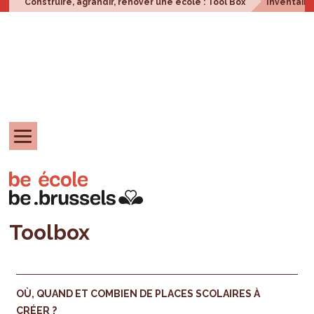
Construire, agrandir, rénover une école : Tool Box
Inventair
Toolbox
OÙ, QUAND ET COMBIEN DE PLACES SCOLAIRES À
CRÉER ?