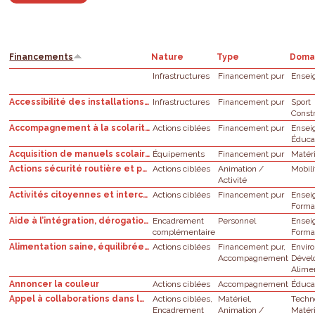
Financements
Nature
Type
Doma
Infrastructures
Financement pur
Ensei
Accessibilité des installations sportives scolaires en dehors des heures scolaires
Infrastructures
Financement pur
Sport
Const
Accompagnement à la scolarité et à la citoyenneté des enfants et des jeunes (DASC) : appel à projets
Actions ciblées
Financement pur
Ensei
Éduca
Acquisition de manuels scolaires, de ressources numériques, d'outils pédagogiques et de livres de littérature au sein des établissements scolaires
Équipements
Financement pur
Matér
Actions sécurité routière et prévention dans les zones de police bruxelloises
Actions ciblées
Animation /
Mobili
Activité
Activités citoyennes et interculturelles
Actions ciblées
Financement pur
Ensei
Forma
Aide à l’intégration, dérogations au capital-périodes attribué dans les limites des disponibilités budgétaires
Encadrement
Personnel
Ensei
complémentaire
Forma
Alimentation saine, équilibrée et durable dans les écoles fondamentales
Actions ciblées
Financement pur,
Envir
Accompagnement
Dével
Alime
Annoncer la couleur
Actions ciblées
Accompagnement
Éduca
Appel à collaborations dans le cadre de la Stratégie numérique de l’Enseignement de Promotion sociale (Plan de relance européen)
Actions ciblées,
Matériel,
Techn
Encadrement
Animation /
Matér