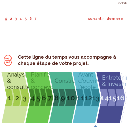
Mobili
1
2
3
4
5
6
7
suivant ›
dernier »
Cette ligne du temps vous accompagne à
chaque étape de votre projet.
Analyser
Planifier
Avant
Entreteni
&
&
Construire
d'ouvrir
& Investir
consulter
concevoir
l'école
1
2
3
4
5
6
7
8
9
10
11
12
13
14
15
16