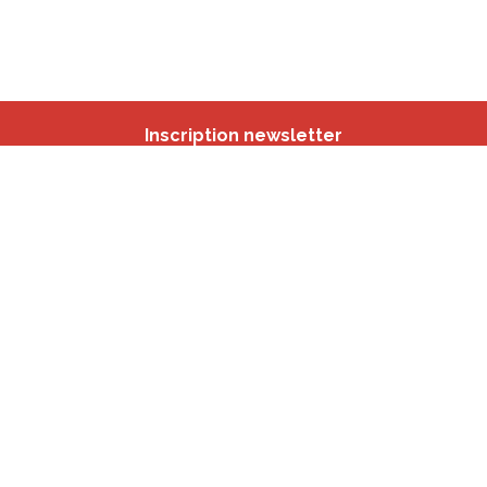
Inscription newsletter
Nos autres sites
IBSA
participation.brussels
Monitoring des Quartiers
CRD
Accrochage scolaire