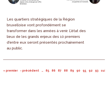
Les quartiers stratégiques de la Région
bruxelloise vont profondément se
transformer dans les années à venir. L'état des
lieux de les grands enjeux des 10 premiers
d'entre eux seront présentés prochainement
au public.
« premier
‹ précédent
…
85
86
87
88
89
90
91
92
93
suiv